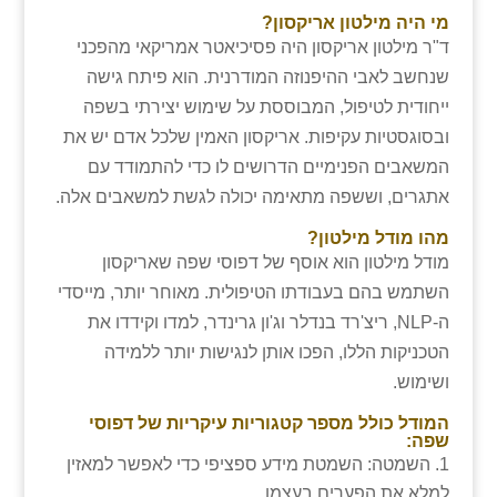
מי היה מילטון אריקסון?
ד"ר מילטון אריקסון היה פסיכיאטר אמריקאי מהפכני
שנחשב לאבי ההיפנוזה המודרנית. הוא פיתח גישה
ייחודית לטיפול, המבוססת על שימוש יצירתי בשפה
ובסוגסטיות עקיפות. אריקסון האמין שלכל אדם יש את
המשאבים הפנימיים הדרושים לו כדי להתמודד עם
אתגרים, וששפה מתאימה יכולה לגשת למשאבים אלה.
מהו מודל מילטון?
מודל מילטון הוא אוסף של דפוסי שפה שאריקסון
השתמש בהם בעבודתו הטיפולית. מאוחר יותר, מייסדי
ה-NLP, ריצ'רד בנדלר וג'ון גרינדר, למדו וקידדו את
הטכניקות הללו, הפכו אותן לנגישות יותר ללמידה
ושימוש.
המודל כולל מספר קטגוריות עיקריות של דפוסי
שפה:
השמטה: השמטת מידע ספציפי כדי לאפשר למאזין
למלא את הפערים בעצמו.