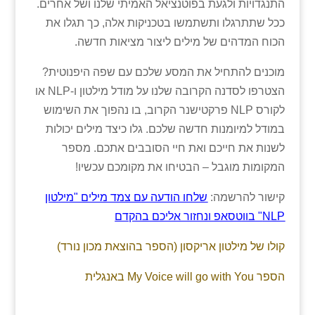
התנגדויות ולגעת בפוטנציאל האמיתי שלנו ושל אחרים.
ככל שתתרגלו ותשתמשו בטכניקות אלה, כך תגלו את
הכוח המדהים של מילים ליצור מציאות חדשה.
מוכנים להתחיל את המסע שלכם עם שפה היפנוטית?
הצטרפו לסדנה הקרובה שלנו על מודל מילטון ו-NLP או
לקורס NLP פרקטישנר הקרוב, בו נהפוך את השימוש
במודל למיומנות חדשה שלכם. גלו כיצד מילים יכולות
לשנות את חייכם ואת חיי הסובבים אתכם. מספר
המקומות מוגבל – הבטיחו את מקומכם עכשיו!
קישור להרשמה:
שלחו הודעה עם צמד מילים "מילטון
NLP" בווטסאפ ונחזור אליכם בהקדם
קולו של מילטון אריקסון (הספר בהוצאת מכון נורד)
הספר My Voice will go with You באנגלית